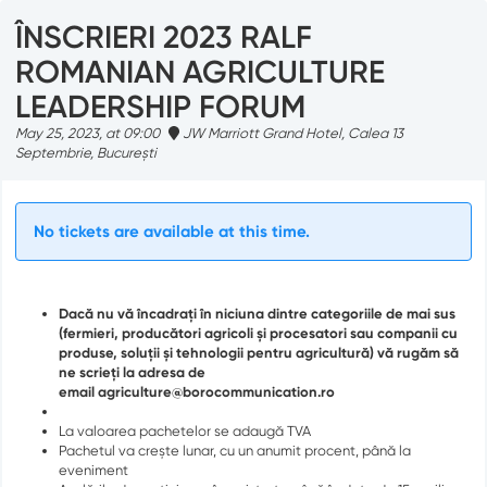
ÎNSCRIERI 2023 RALF
ROMANIAN AGRICULTURE
LEADERSHIP FORUM
May 25, 2023, at 09:00
JW Marriott Grand Hotel, Calea 13
Septembrie, București
No tickets are available at this time.
Dacă nu vă încadrați în niciuna dintre categoriile de mai sus
(fermieri, producători agricoli și procesatori sau companii cu
produse, soluții și tehnologii pentru agricultură) vă rugăm să
ne scrieți la adresa de
email
agriculture@borocommunication.ro
La valoarea pachetelor se adaugă TVA
Pachetul va crește lunar, cu un anumit procent, până la
eveniment