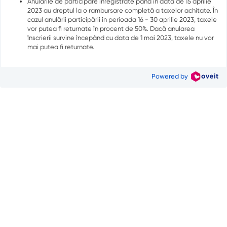
Anulările de participare înregistrate până în data de 15 aprilie
2023 au dreptul la o rambursare completă a taxelor achitate. În
cazul anulării participării în perioada 16 - 30 aprilie 2023, taxele
vor putea fi returnate în procent de 50%. Dacă anularea
înscrierii survine începând cu data de 1 mai 2023, taxele nu vor
mai putea fi returnate.
Powered by